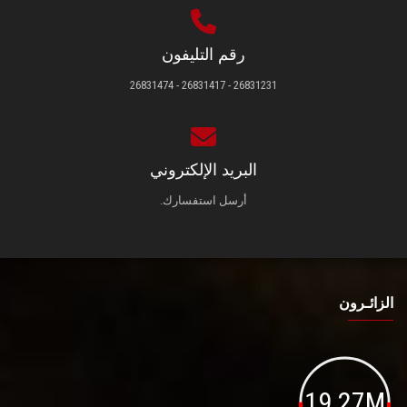
رقم التليفون
26831231 - 26831417 - 26831474
البريد الإلكتروني
أرسل استفسارك.
الزائـرون
19.27M