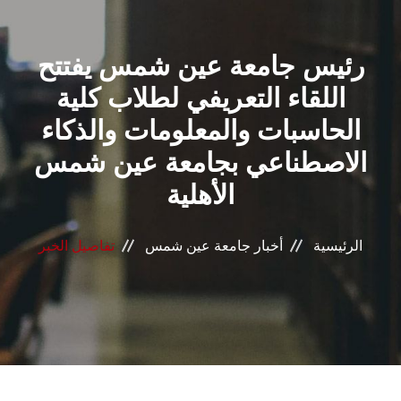
القطاعـات
رئيس جامعة عين شمس يفتتح
الشئون الأكاديمية
اللقاء التعريفي لطلاب كلية
البحث العلمي
الحاسبات والمعلومات والذكاء
الاصطناعي بجامعة عين شمس
الرعاية الصحية
الأهلية
المراكز والوحدات
الرئيسية
أخبار جامعة عين شمس
تفاصيل الخبر
الأنظمة الذكية
الإعلام
تواصل معنا