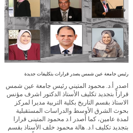
الطلاب
هيئة التدريس
الدراسات العليا
الخريجين
الموظفون
رئيس جامعة عين شمس يصدر قرارات بتكليفات جديدة
الزائـرون
اصدر أ.د. محمود المتيني رئيس جامعة عين شمس
قراراً بتجديد تكليف الأستاذ الدكتور اشرف مؤنس
سجل الان
الاستاذ بقسم التاريخ بكلية التربية مديرا لمركز
بحوث الشرق الأوسط والدراسات المستقبلية
لمدة عامين، كما أصدر ا.د محمود المتينى قرارا
بتجديد تكليف ا.د. هالة محمود خلف الأستاذ بقسم