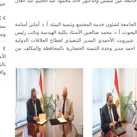
س جامعة عين شمس والدكتور خالد محمود عبد الحليم عبد العال
عبد
ك
لجامعة لشئون خدمة المجتمع وتنمية البيئة، أ. د. أماني أسامة
مشت
بحوث، أ. د. محمد صالحين الأستاذ بكلية الهندسة ونائب رئيس
وسم
 شيرويت الأحمدي المدير التنفيذي لقطاع العلاقات الدولية
د احمد مدير وحدة التنمية الحضارية بالمحافظة والمكلف من
ج
الأ
بال
وال