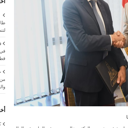
آخر
طال
لتن
ف
في 
قطا
ج
من 
وال
أخر
ك