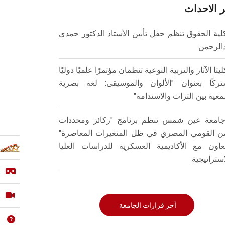
 الاحداث
لية الحقوق تنظم حفل تأبين الأستاذ الدكتور حمدي
الرحمن
ليتا الآثار والتربية النوعية تنظمان مؤتمرًا علميًا دوليًا
ركًا بعنوان "الألوان والموسيقى: لغة بصرية
عية بين التراث والاستدامة"
امعة عين شمس تنظم برنامج "ركائز ومحددات
من القومي المصري في ظل المتغيرات المعاصرة"
تعاون مع الأكاديمية العسكرية للدراسات العليا
استراتيجية
أخر قرارات الجامعة