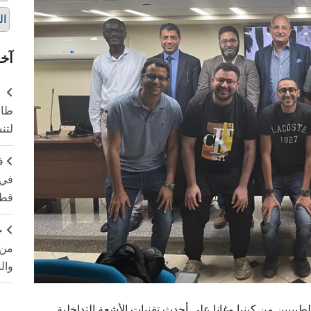
ال
آخر
طال
لتن
ف
في 
قطا
ج
من 
وال
بيبين من كينيا وغانا على أحدث تقنيات الأشعة التداخلية