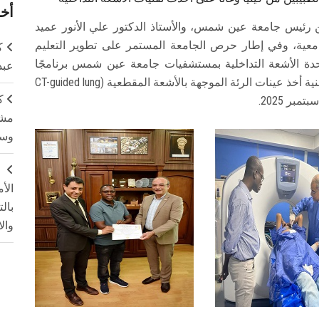
أخر
ين رئيس جامعة عين شمس، والأستاذ الدكتور علي الأنور عميد
عية، وفي إطار حرص الجامعة المستمر على تطوير التعليم
ك
حدة الأشعة التداخلية بمستشفيات جامعة عين شمس برنامجًا
عبد
تدريبيًا متخصصًا لتأهيل طبيبين من كينيا وغانا على تقنية أخذ عينات الرئة الموجهة بالأشعة المقطعية (CT-guided lung
ك
مشت
وسم
ج
الأ
بال
وال