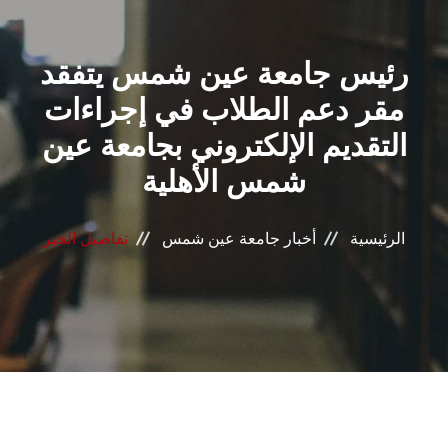
القطاعـات
رئيس جامعة عين شمس يتفقد
الشئون الأكاديمية
مقر دعم الطلاب في إجراءات
البحث العلمي
التقديم الإلكتروني بجامعة عين
شمس الأهلية
الرعاية الصحية
المراكز والوحدات
الرئيسية
أخبار جامعة عين شمس
تفاصيل الخبر
الأنظمة الذكية
الإعلام
تواصل معنا