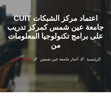
القطاعـات
CUIT اعتماد مركز الشبكات
الشئون الأكاديمية
جامعة عين شمس كمركز تدريب
البحث العلمي
على برامج تكنولوجيا المعلومات
من
الرعاية الصحية
المراكز والوحدات
الرئيسية
أخبار جامعة عين شمس
تفاصيل الخبر
الأنظمة الذكية
الإعلام
تواصل معنا