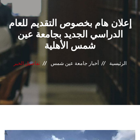
القطاعـات
إعلان هام بخصوص التقديم للعام
الشئون الأكاديمية
الدراسي الجديد بجامعة عين
البحث العلمي
شمس الأهلية
الرعاية الصحية
الرئيسية
أخبار جامعة عين شمس
تفاصيل الخبر
المراكز والوحدات
الأنظمة الذكية
الإعلام
تواصل معنا