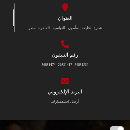
العنوان
شارع الخليفة المأمون - العباسية - القاهرة - مصر
رقم التليفون
26831231 - 26831417 - 26831474
البريد الإلكتروني
أرسل استفسارك.