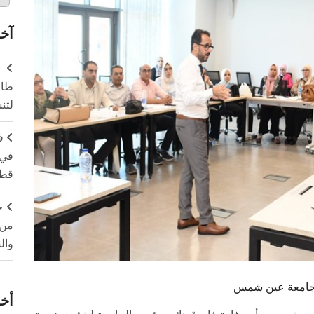
آخر
طال
لتن
ف
في 
قطا
ج
من 
وال
ومي بجامعة عين شمس
أخر