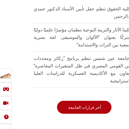
لية الحقوق تنظم حفل تأبين الأستاذ الدكتور حمدي
الرحمن
ليتا الآثار والتربية النوعية تنظمان مؤتمرًا علميًا دوليًا
ركًا بعنوان "الألوان والموسيقى: لغة بصرية
عية بين التراث والاستدامة"
امعة عين شمس تنظم برنامج "ركائز ومحددات
من القومي المصري في ظل المتغيرات المعاصرة"
تعاون مع الأكاديمية العسكرية للدراسات العليا
استراتيجية
أخر قرارات الجامعة