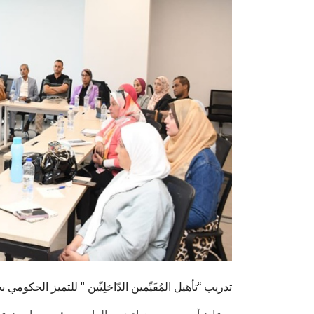
تدريب “تأهيل المُقَيِّمين الدّاخلِيِّين " للتميز الحك