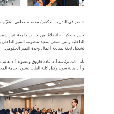
حاضر في التدريب الدكتور/ محمد مصطفى - مُقَيِّم م
جدير بالذكر أنه انطلاقًا من حرص جامعة عين شمس
الداخلية والتي تسعى لتنفيذ منظومة التميز الداخلي 
تشكيل لجنة لمتابعة أعمال وحدة التميز الحكومي.
يأتي ذلك برئاسة أ. د. غادة فاروق وعضوية أ. د. هال
و أ. د. هالة سويد وكيل كلية الطب لشئون خدمة المجتمع