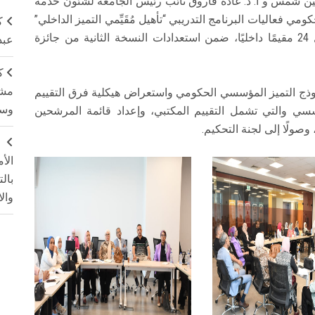
عين شمس و أ. د. غادة فاروق نائب رئيس الجامعة لشئون خدمة
مي فعاليات البرنامج التدريبي “تأهيل مُقَيِّمي التميز الداخلي”
ك
بجامعة عين شمس، والذي استهدف تدريب وتأهيل 24 مقيمًا داخليًا، ضمن استعدادات النسخة الثانية من جائزة
عبد
ك
مشت
 نموذج التميز المؤسسي الحكومي واستعراض هيكلية فرق التقييم
وسم
ؤسسي والتي تشمل التقييم المكتبي، وإعداد قائمة المرشحين
وصولًا إلى لجنة التحكيم.
ج
الأ
بال
وال