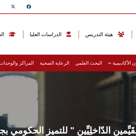
هيئة التدريس
الدراسات العليا
الخريجين
 الأكاديمية
البحث العلمي
الرعاية الصحية
المراكز والوحدا
قَيِّمين الدّاخلِيِّين " للتميز الحكوم