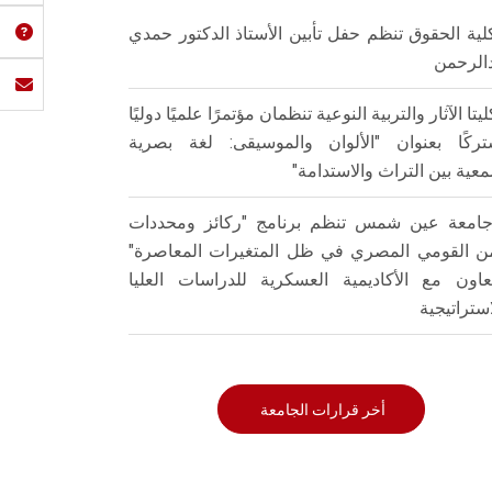
لية الحقوق تنظم حفل تأبين الأستاذ الدكتور حمدي
الرحمن
ليتا الآثار والتربية النوعية تنظمان مؤتمرًا علميًا دوليًا
ركًا بعنوان "الألوان والموسيقى: لغة بصرية
عية بين التراث والاستدامة"
امعة عين شمس تنظم برنامج "ركائز ومحددات
من القومي المصري في ظل المتغيرات المعاصرة"
تعاون مع الأكاديمية العسكرية للدراسات العليا
استراتيجية
أخر قرارات الجامعة