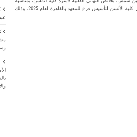
ين شمس، بخالص التهاني القلبية لأسرة كلية الألسن، بمناسبة
إعلان مؤسسة الملك سيجونغ بكوريا الجنوبية؛ اختيار كلية الألسن لتأسيس فرع للمعهد بالقاهرة لعام 2025، وذلك
ك
عبد
ك
مشت
وسم
ج
الأ
بال
وال