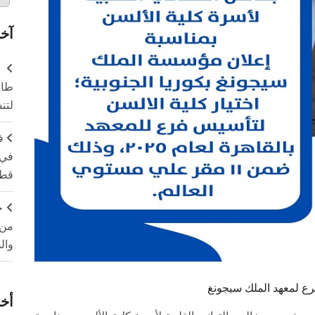
آخر
طال
لتن
ف
في 
قطا
ج
من 
وال
رع لمعهد الملك سيجونغ
أخر