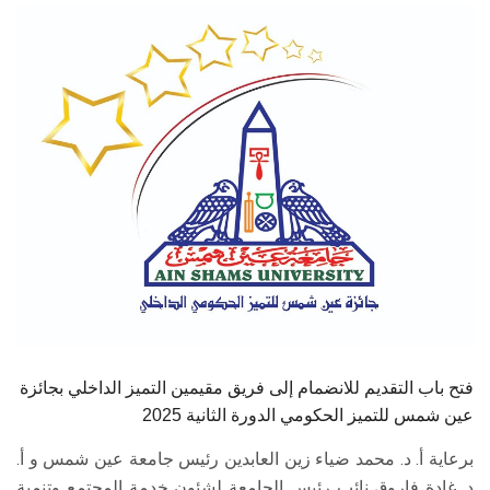
الطلاب
هيئة التدريس
الدراسات العليا
الخريجين
الموظفون
الزائـرون
سجل الان
فتح باب التقديم للانضمام إلى فريق مقيمين التميز الداخلي بجائزة
عين شمس للتميز الحكومي الدورة الثانية 2025
برعاية أ. د. محمد ضياء زين العابدين رئيس جامعة عين شمس و أ.
د. غادة فاروق نائب رئيس الجامعة لشئون خدمة المجتمع وتنمية