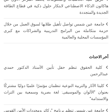
هاكاثون الذكاء الاصطناعي لابتكار حلول ذكية في قطاع الطاقة
الجديدة والمتجددة
جامعة عين شمس تواصل تأهيل طلابها لسوق العمل من خلال
حزمة متكاملة من البرامج التدريبية والشراكات مع كبرى
المؤسسات المحلية والعالمية
أخر الاحداث
كلية الحقوق تنظم حفل تأبين الأستاذ الدكتور حمدي
عبدالرحمن
كليتا الآثار والتربية النوعية تنظمان مؤتمرًا علميًا دوليًا مشتركًا
بعنوان "الألوان والموسيقى: لغة بصرية وسمعية بين التراث
والاستدامة"
جامعة عين شمس تنظم برنامج "ركائز ومحددات الأمن القومي