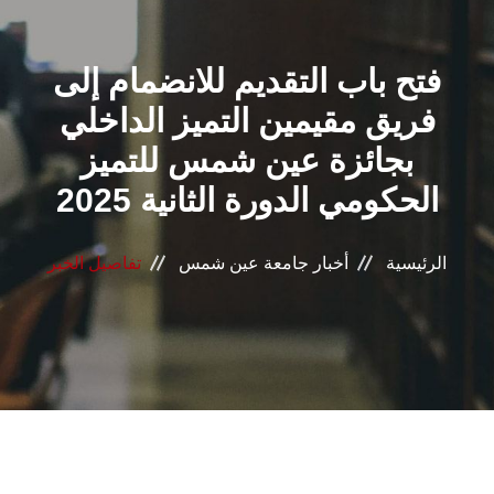
القطاعـات
فتح باب التقديم للانضمام إلى
الشئون الأكاديمية
فريق مقيمين التميز الداخلي
البحث العلمي
بجائزة عين شمس للتميز
الحكومي الدورة الثانية 2025
الرعاية الصحية
المراكز والوحدات
الرئيسية
أخبار جامعة عين شمس
تفاصيل الخبر
الأنظمة الذكية
الإعلام
تواصل معنا