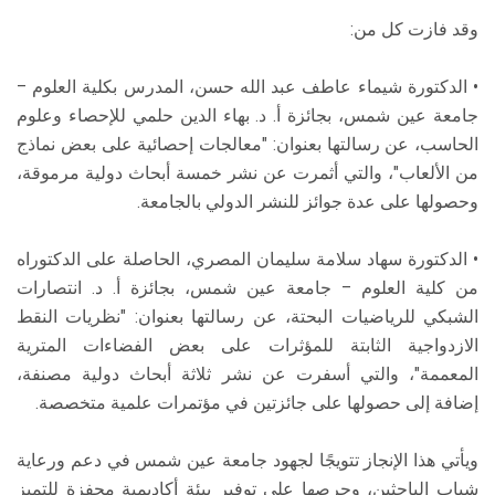
وقد فازت كل من:
• الدكتورة شيماء عاطف عبد الله حسن، المدرس بكلية العلوم –
جامعة عين شمس، بجائزة أ. د. بهاء الدين حلمي للإحصاء وعلوم
الحاسب، عن رسالتها بعنوان: "معالجات إحصائية على بعض نماذج
من الألعاب"، والتي أثمرت عن نشر خمسة أبحاث دولية مرموقة،
وحصولها على عدة جوائز للنشر الدولي بالجامعة.
• الدكتورة سهاد سلامة سليمان المصري، الحاصلة على الدكتوراه
من كلية العلوم – جامعة عين شمس، بجائزة أ. د. انتصارات
الشبكي للرياضيات البحتة، عن رسالتها بعنوان: "نظريات النقط
الازدواجية الثابتة للمؤثرات على بعض الفضاءات المترية
المعممة"، والتي أسفرت عن نشر ثلاثة أبحاث دولية مصنفة،
إضافة إلى حصولها على جائزتين في مؤتمرات علمية متخصصة.
ويأتي هذا الإنجاز تتويجًا لجهود جامعة عين شمس في دعم ورعاية
شباب الباحثين، وحرصها على توفير بيئة أكاديمية محفزة للتميز