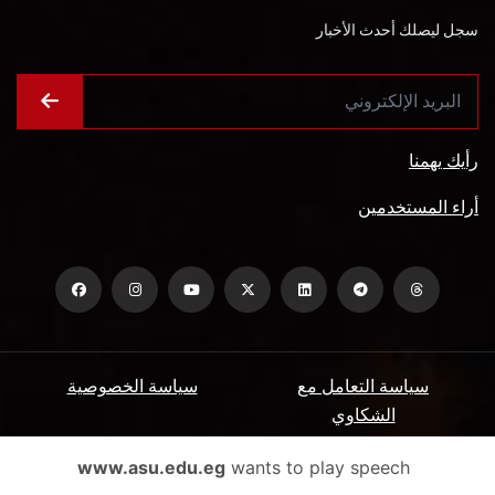
سجل ليصلك أحدث الأخبار
رأيك يهمنا
أراء المستخدمين
سياسة التعامل مع
سياسة الخصوصية
الشكاوي
ميثاق المتعاملين
الأسئلة الشائعة
www.asu.edu.eg
wants to play speech