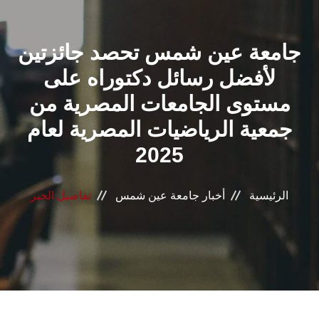
القطاعـات
جامعة عين شمس تحصد جائزتين
الشئون الأكاديمية
لأفضل رسائل دكتوراه على
البحث العلمي
مستوى الجامعات المصرية من
جمعية الرياضيات المصرية لعام
الرعاية الصحية
2025
المراكز والوحدات
الرئيسية
أخبار جامعة عين شمس
تفاصيل الخبر
الأنظمة الذكية
الإعلام
تواصل معنا