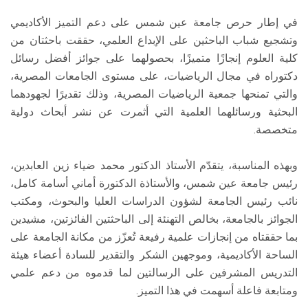
في إطار حرص جامعة عين شمس على دعم التميز الأكاديمي
وتشجيع شباب الباحثين على الإبداع العلمي، حققت باحثتان من
كلية العلوم إنجازًا متميزًا، بحصولهما على جوائز أفضل رسائل
دكتوراه في مجال الرياضيات، على مستوى الجامعات المصرية،
والتي تمنحها جمعية الرياضيات المصرية، وذلك تقديرًا لجهودهما
البحثية ورسائلهما العلمية التي أثمرت عن نشر أبحاث دولية
متخصصة.
وبهذه المناسبة، يتقدّم الأستاذ الدكتور محمد ضياء زين العابدين،
رئيس جامعة عين شمس، والأستاذة الدكتورة أماني أسامة كامل،
نائب رئيس الجامعة لشؤون الدراسات العليا والبحوث، ومكتب
الجوائز بالجامعة، بخالص التهنئة إلى الباحثتين الفائزتين، مشيدين
بما حققتاه من إنجازات علمية رفيعة تُعزّز من مكانة الجامعة على
الساحة الأكاديمية، وموجهين الشكر والتقدير للسادة أعضاء هيئة
التدريس المشرفين على الرسالتين لما قدموه من دعم علمي
ومتابعة فاعلة أسهمت في هذا التميز.