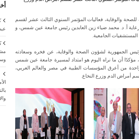
أخر
 للصحة والوقاية، فعاليات المؤتمر السنوي الثالث عشر لقسم
ك
اية أ. د. محمد ضياء زين العابدين رئيس جامعة عين شمس، و
عبد
 المستشفيات الجامعية.
ك
مشت
ئيس الجمهورية لشؤون الصحة والوقاية، عن فخره وسعادته
وسم
، مؤكدًا أن ما نراه اليوم هو امتداد لمسيرة جامعة عين شمس
عد واحدة من أعرق المؤسسات الطبية في مصر والعالم العربي،
ج
م أمراض الدم وزرع النخاع.
الأ
بال
وال