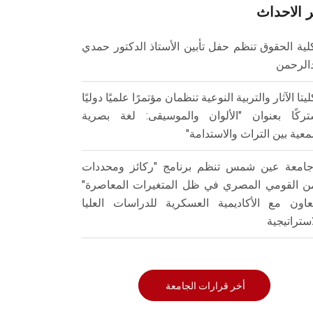
 الاحداث
لية الحقوق تنظم حفل تأبين الأستاذ الدكتور حمدي
الرحمن
ليتا الآثار والتربية النوعية تنظمان مؤتمرًا علميًا دوليًا
ركًا بعنوان "الألوان والموسيقى: لغة بصرية
عية بين التراث والاستدامة"
امعة عين شمس تنظم برنامج "ركائز ومحددات
من القومي المصري في ظل المتغيرات المعاصرة"
تعاون مع الأكاديمية العسكرية للدراسات العليا
استراتيجية
أخر قرارات الجامعة