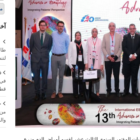
مؤ
آخر
طال
لتن
ف
في 
قطا
ج
من 
وال
ليات المؤتمر السنوي الثالث عشر لقسم أمراض الدم وزرع