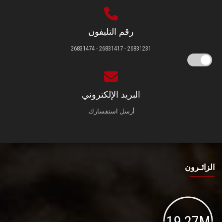
رقم التليفون
26831231 - 26831417 - 26831474
البريد الإلكتروني
أرسل استفسارك.
الزائـرون
19.27M