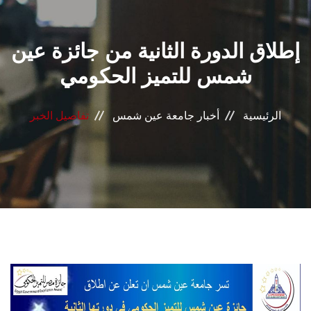
القطاعـات
إطلاق الدورة الثانية من جائزة عين
الشئون الأكاديمية
شمس للتميز الحكومي
البحث العلمي
الرئيسية
أخبار جامعة عين شمس
تفاصيل الخبر
الرعاية الصحية
المراكز والوحدات
الأنظمة الذكية
الإعلام
تواصل معنا