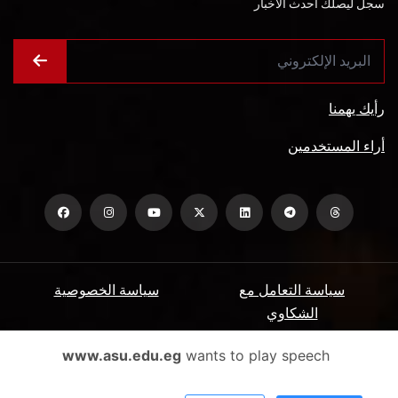
سجل ليصلك أحدث الأخبار
رأيك يهمنا
أراء المستخدمين
سياسة التعامل مع
سياسة الخصوصية
الشكاوي
ميثاق المتعاملين
الأسئلة الشائعة
www.asu.edu.eg
wants to play speech
شروط الاستخدام