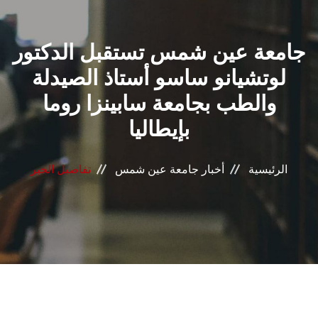
القطاعـات
جامعة عين شمس تستقبل الدكتور
الشئون الأكاديمية
لوتشيانو ساسو أستاذ الصيدلة
البحث العلمي
والطب بجامعة سابينزا روما
بإيطاليا
الرعاية الصحية
المراكز والوحدات
الرئيسية
أخبار جامعة عين شمس
تفاصيل الخبر
الأنظمة الذكية
الإعلام
تواصل معنا