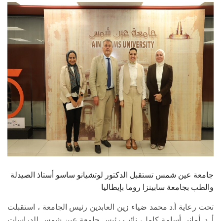
الطلاب
هيئة التدريس
الدراسات العليا
الخريجين
الموظفون
الزائـرون
سجل الان
جامعة عين شمس تستقبل الدكتور لوتشيانو ساسو أستاذ الصيدلة
والطب بجامعة سابينزا روما بإيطاليا
تحت رعاية أ.د محمد ضياء زين العابدين رئيس الجامعة ، استقبلت
أ. د. أماني أسامة كامل، نائب رئيس جامعة عين شمس للدراسات