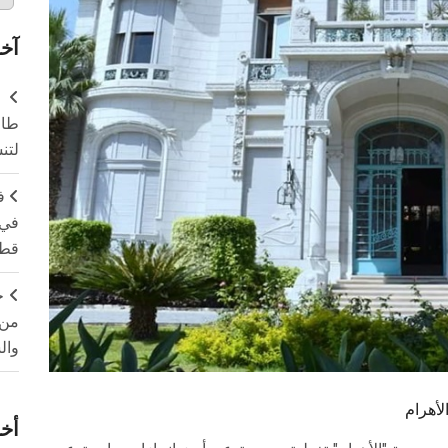
آخر
طال
لتن
ف
في 
قطا
ج
من 
وال
أخر