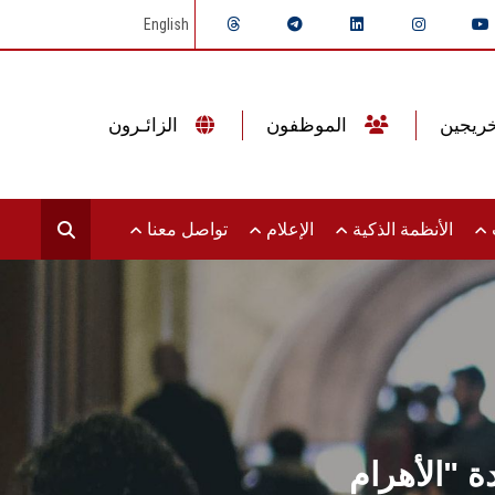
English
الموظفون
الزائـرون
ت
الأنظمة الذكية
الإعلام
تواصل معنا