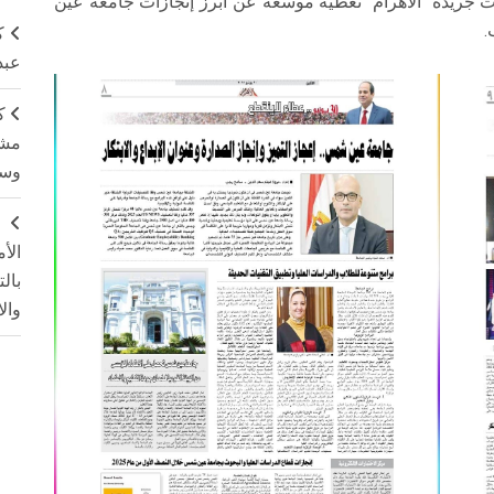
ادر اليوم، الأحد 30 يونيو 2025، خصصت جريدة "الأهرام" تغطية موسعة عن أبرز إنجازات جامعة عين
.
ك
عبد
ك
مشت
وسم
ج
الأ
بال
وال