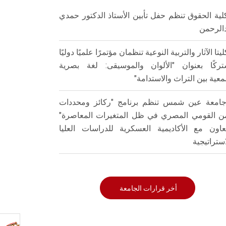
لية الحقوق تنظم حفل تأبين الأستاذ الدكتور حمدي
الرحمن
ليتا الآثار والتربية النوعية تنظمان مؤتمرًا علميًا دوليًا
ركًا بعنوان "الألوان والموسيقى: لغة بصرية
عية بين التراث والاستدامة"
امعة عين شمس تنظم برنامج "ركائز ومحددات
من القومي المصري في ظل المتغيرات المعاصرة"
تعاون مع الأكاديمية العسكرية للدراسات العليا
استراتيجية
أخر قرارات الجامعة