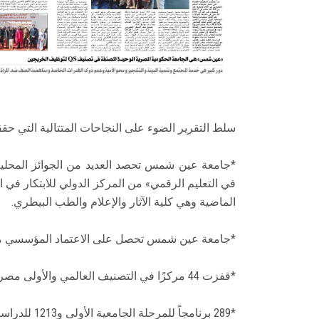
سلط التقرير الضوء على النجاحات المتتالية التي حققت
*جامعة عين شمس تحصد العديد من الجوائز المحلية 
في التعليم الرقمي» من المركز الدولي للابتكار في الت
الماضية وهي كلية الآثار والإعلام والطب البيطري.
*جامعة عين شمس تحصل على الاعتماد المؤسسي من ال
*قفزت 44 مركزًا في التصنيف العالمي والأولى مصريا في توظيف الخريجين وتلبية احتياجات سوق العمل.
*289 برنامجاً للمرحلة الجامعية الأولى و1213 للدراسات العليا و25 برنامجًا بالتعاون مع جامعات عالمية.