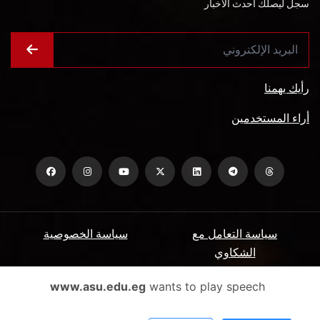
سجل ليصلك أحدث الأخبار
رأيك يهمنا
أراء المستخدمين
سياسة التعامل مع
سياسة الخصوصية
الشكاوي
ميثاق المتعاملين
الأسئلة الشائعة
www.asu.edu.eg
wants to play speech
شروط الاستخدام