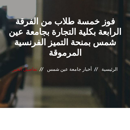
القطاعـات
فوز خمسة طلاب من الفرقة
الشئون الأكاديمية
الرابعة بكلية التجارة بجامعة عين
البحث العلمي
شمس بمنحة التميز الفرنسية
المرموقة
الرعاية الصحية
المراكز والوحدات
الرئيسية
أخبار جامعة عين شمس
تفاصيل الخبر
الأنظمة الذكية
الإعلام
تواصل معنا