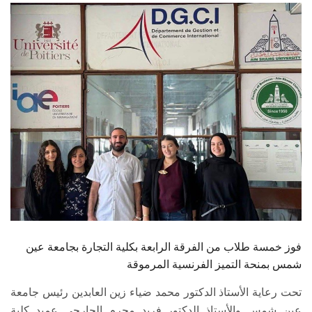
الطلاب
هيئة التدريس
الدراسات العليا
الخريجين
الموظفون
الزائـرون
سجل الان
فوز خمسة طلاب من الفرقة الرابعة بكلية التجارة بجامعة عين
شمس بمنحة التميز الفرنسية المرموقة
تحت رعاية الأستاذ الدكتور محمد ضياء زين العابدين رئيس جامعة
عين شمس والأستاذ الدكتور فريد محرم الجارحي عميد كلية