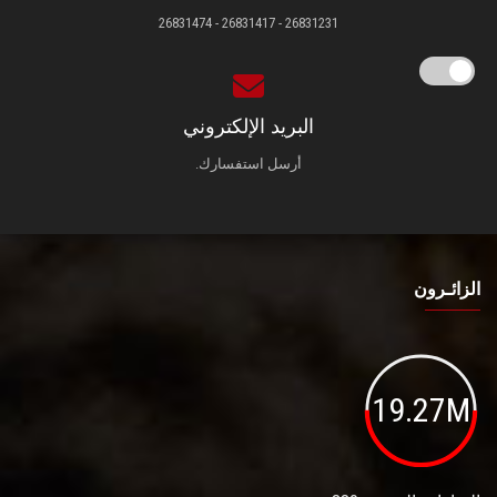
26831231 - 26831417 - 26831474
البريد الإلكتروني
أرسل استفسارك.
الزائـرون
19.27M