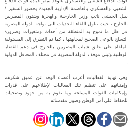
قوات الدفاع الشعبى والعسكرى بالوفد بمقر قيادة قوات الدفاع
الشعبى والعسكرى بالعاصمة الإدارية الجديدة بحضور السفير /
نبيل الحبشى نائب وزير الخارجية والهجرة وشئون المصريين
بالخارج ، حيث تناول اللقاء التحديات التى تواجه الدولة المصرية
فى ظل ما تموج به المنطقة من أحداث ومتغيرات وضرورة
التسلح بالوعى الصحيح لمجابهتها ، كما تم التطرق إلى المسئولية
الملقاة على عاتق شباب المصريين بالخارج فى دعم القضايا
الوطنية وتبنى موقف الدولة المصرية فى مختلف المحافل الدولية
.
وفى نهاية الفعاليات أعرب أعضاء الوفد عن عميق شكرهم
وإمتنانهم على تنظيم تلك الفعاليات لإطلاعهم على قدرات
وإمكانيات القوات المسلحة وما تقوم به من جهود وتضحيات
للحفاظ على أمن الوطن وصون مقدساته .