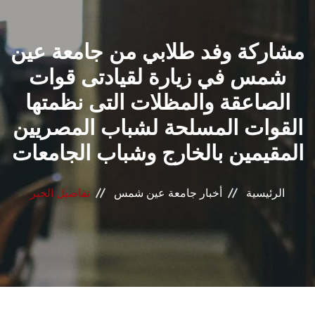
القطاعـات
مشاركة وفد طلابي من جامعة عين
الشئون الأكاديمية
شمس في زيارة لقيادتى قوات
البحث العلمي
الصاعقة والمظلات التى نظمتها
القوات المسلحة لشباب المصريين
الرعاية الصحية
المقيمين بالخارج وشباب الجامعات
المراكز والوحدات
الرئيسية
أخبار جامعة عين شمس
تفاصيل الخبر
الأنظمة الذكية
الإعلام
تواصل معنا