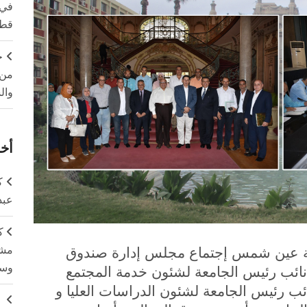
في 
قطا
ج
من 
وال
أخر
ك
عبد
ك
مشت
عة عين شمس إجتماع مجلس إدارة صندوق
وسم
 نائب رئيس الجامعة لشئون خدمة المجتمع
نائب رئيس الجامعة لشئون الدراسات العليا و
ج