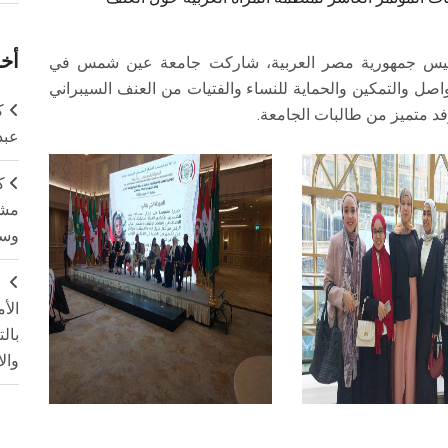
أخر
رئيس جمهورية مصر العربية، شاركت جامعة عين شمس في
تواصل والتمكين والحماية للنساء والفتيات من العنف السيبراني
ك
وفد متميز من طالبات الجامعة.
عبد
ك
مشت
وسم
ج
الأ
بال
وال