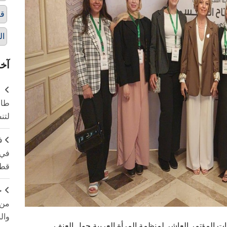
قط
ال
آخر
طال
لتن
ف
في 
قطا
ج
من 
وال
المؤتمر العاشر لمنظمة المرأة العربية حول العنف