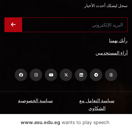
سجل ليصلك أحدث الأخبار
رأيك يهمنا
أراء المستخدمين
سياسة التعامل مع
سياسة الخصوصية
الشكاوي
ميثاق المتعاملين
الأسئلة الشائعة
www.asu.edu.eg
wants to play speech