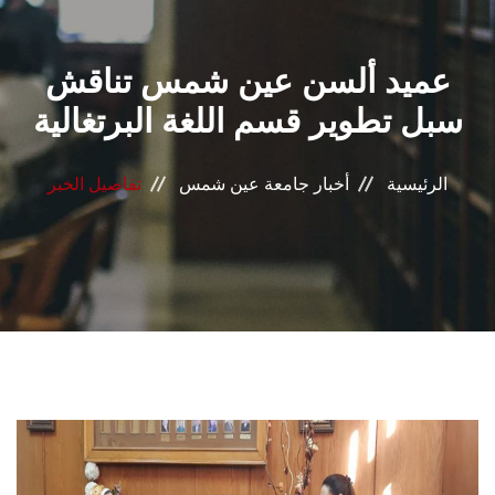
القطاعـات
عميد ألسن عين شمس تناقش
الشئون الأكاديمية
سبل تطوير قسم اللغة البرتغالية
البحث العلمي
الرئيسية
أخبار جامعة عين شمس
تفاصيل الخبر
الرعاية الصحية
المراكز والوحدات
الأنظمة الذكية
الإعلام
تواصل معنا