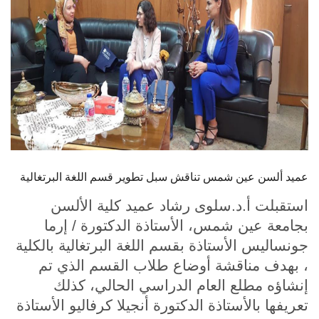
الطلاب
هيئة التدريس
الدراسات العليا
الخريجين
الموظفون
عميد ألسن عين شمس تناقش سبل تطوير قسم اللغة البرتغالية
الزائـرون
استقبلت أ.د.سلوى رشاد عميد كلية الألسن
بجامعة عين شمس، الأستاذة الدكتورة / إرما
سجل الان
جونساليس الأستاذة بقسم اللغة البرتغالية بالكلية
، بهدف مناقشة أوضاع طلاب القسم الذي تم
إنشاؤه مطلع العام الدراسي الحالي، كذلك
تعريفها بالأستاذة الدكتورة أنجيلا كرفاليو الأستاذة