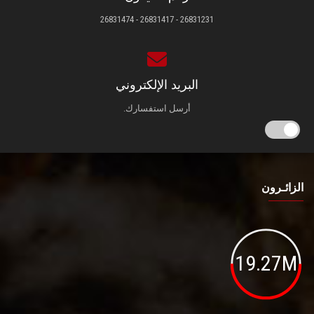
26831231 - 26831417 - 26831474
البريد الإلكتروني
أرسل استفسارك.
الزائـرون
19.27M