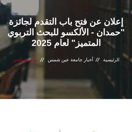
القطاعـات
إعلان عن فتح باب التقدم لجائزة
الشئون الأكاديمية
"حمدان - الألكسو للبحث التربوي
البحث العلمي
المتميز" لعام 2025
الرعاية الصحية
الرئيسية
أخبار جامعة عين شمس
تفاصيل الخبر
المراكز والوحدات
الأنظمة الذكية
الإعلام
تواصل معنا