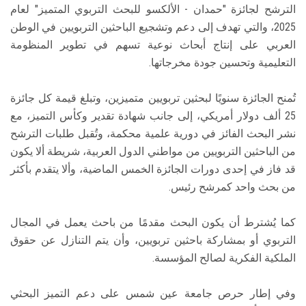
الترشح لجائزة "حمدان - الألكسو للبحث التربوي المتميز" لعام
2025، والتي تهدف إلى دعم وتشجيع الباحثين التربويين في الوطن
العربي على إنتاج أبحاث نوعية تسهم في تطوير المنظومة
التعليمية وتحسين جودة مخرجاتها.
تُمنح الجائزة سنويًا لبحثين تربويين متميزين، وتبلغ قيمة كل جائزة
25 ألف دولار أمريكي، إلى جانب شهادة تقدير وكأس التميز، مع
نشر البحث الفائز في دورية علمية محكمة، وتُقبل طلبات الترشح
من الباحثين التربويين من مواطني الدول العربية، شريطة ألا يكون
قد فاز في إحدى دورات الجائزة الخمس الماضية، وألا يتقدم بأكثر
من بحث واحد كمرشح رئيس.
كما يُشترط أن يكون البحث مقدمًا من باحث يعمل في المجال
التربوي أو بمشاركة باحثين تربويين، وأن يتم التنازل عن حقوق
الملكية الفكرية لصالح المؤسسة.
وفي إطار حرص جامعة عين شمس على دعم التميز البحثي