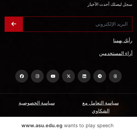
سجل ليصلك أحدث الأخبار
رأيك يهمنا
أراء المستخدمين
سياسة التعامل مع
سياسة الخصوصية
الشكاوي
ميثاق المتعاملين
الأسئلة الشائعة
www.asu.edu.eg
wants to play speech
شروط الاستخدام