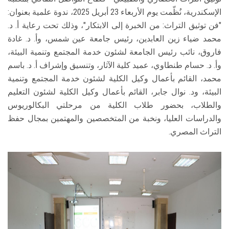
الإسكندرية، نُظّمت يوم الأربعاء 23 أبريل 2025، ندوة علمية بعنوان:
"فن توثيق التراث: من الخبرة إلى الابتكار"، وذلك تحت رعاية أ. د.
محمد ضياء زين العابدين، رئيس جامعة عين شمس، وأ. د. غادة
فاروق، نائب رئيس الجامعة لشئون خدمة المجتمع وتنمية البيئة،
وأ. د. حسام طنطاوي، عميد كلية الآثار، وتنسيق وإشراف أ. د. باسم
محمد، القائم بأعمال وكيل الكلية لشئون خدمة المجتمع وتنمية
البيئة، ود. نوال جابر، القائم بأعمال وكيل الكلية لشئون التعليم
والطلاب، بحضور طلاب الكلية من مرحلتي البكالوريوس
والدراسات العليا، ونخبة من المتخصصين والمهتمين بمجال حفظ
التراث المصري.