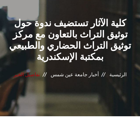
القطاعـات
كلية الآثار تستضيف ندوة حول
الشئون الأكاديمية
توثيق التراث بالتعاون مع مركز
البحث العلمي
توثيق التراث الحضاري والطبيعي
بمكتبة الإسكندرية
الرعاية الصحية
المراكز والوحدات
الرئيسية
أخبار جامعة عين شمس
تفاصيل الخبر
الأنظمة الذكية
الإعلام
تواصل معنا