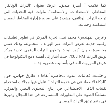
كما قدّمت أ. أميرة صديق، عرضًا بعنوان "التراث الوثائقي:
المخاطر، الاستعدادات، والاستدامة"، تناولت فيه التحديات التي
تواجه التراث الوثائقي، مشددة على ضرورة إدارة المخاطر لضمان
استدامته وحمايته.
وعرض المهندس/ محمد نبيل، تجربة المركز في تطوير تطبيقات
رقمية حديثة لعرض التراث عبر الهواتف المحمولة، وذلك ضمن
محاضرة بعنوان: "دور البحث وتطوير التراث الرقمي: تجربة مركز
توثيق التراث CULTNAT"، حيث أشار إلى أهمية دمج التكنولوجيا في
عرض الموروث الثقافي بأساليب عصرية جذابة.
واختُتمت فعاليات الندوة بمحاضرة ألقاها د. طارق حواس، حول
"الذكاء الاصطناعي في خدمة التراث"، تناول فيها مجالات استخدام
تقنيات الذكاء الاصطناعي في إنتاج المحتوى النصي والمرئي،
مسلطًا الضوء على التطورات المتسارعة في هذا المجال ودورها
في دعم توثيق التراث المصري.