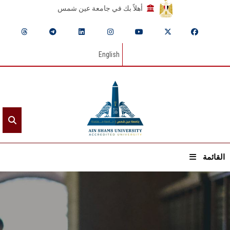
أهلاً بك في جامعة عين شمس
English
القائمة
الرئيسيـة
عن الجامعة