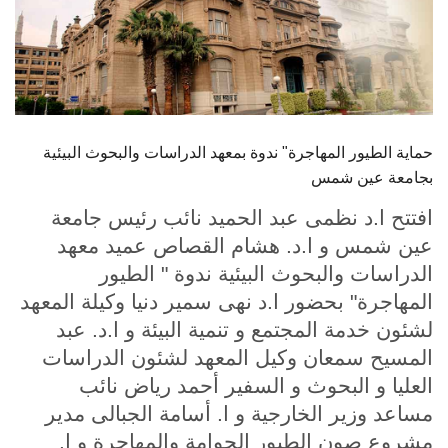
الطلاب
هيئة التدريس
الدراسات العليا
حماية الطيور المهاجرة" ندوة بمعهد الدراسات والبحوث البيئية
الخريجين
بجامعة عين شمس
افتتح ا.د نظمى عبد الحميد نائب رئيس جامعة
الموظفون
عين شمس و ا.د. هشام القصاص عميد معهد
الدراسات والبحوث البيئية ندوة " الطيور
الزائـرون
المهاجرة" بحضور ا.د نهى سمير دنيا وكيلة المعهد
لشئون خدمة المجتمع و تنمية البيئة و ا.د. عبد
سجل الان
المسيح سمعان وكيل المعهد لشئون الدراسات
العليا و البحوث و السفير أحمد رياض نائب
مساعد وزير الخارجية و ا. أسامة الجبالى مدير
مشروع صون الطيور الحوامة والمهاجرة و ا.