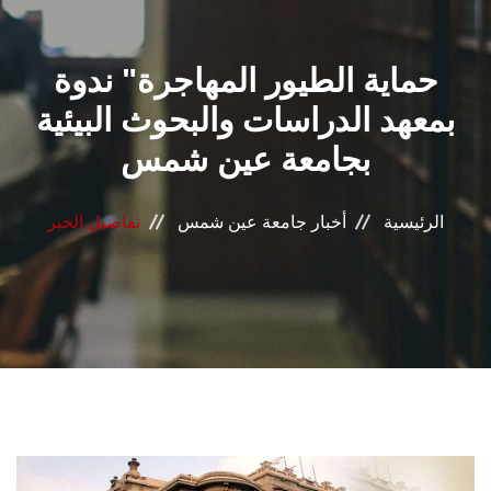
القطاعـات
حماية الطيور المهاجرة" ندوة
الشئون الأكاديمية
بمعهد الدراسات والبحوث البيئية
البحث العلمي
بجامعة عين شمس
الرعاية الصحية
الرئيسية
أخبار جامعة عين شمس
تفاصيل الخبر
المراكز والوحدات
الأنظمة الذكية
الإعلام
تواصل معنا