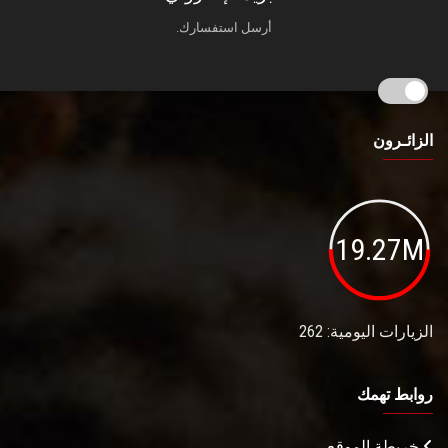
أرسل استفسارك.
الزائـرون
19.27M
الزيارات اليومية: 262
روابط تهمك
خريطة الموقع