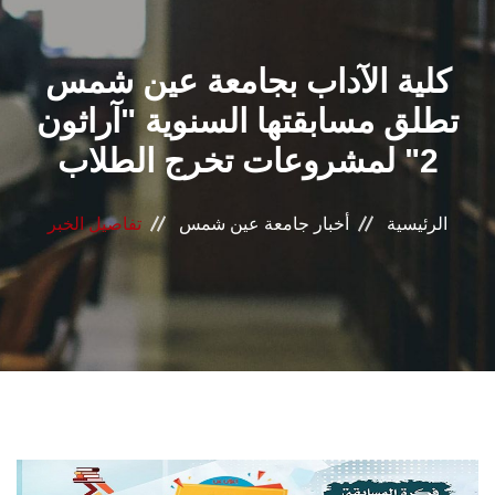
القطاعـات
كلية الآداب بجامعة عين شمس
الشئون الأكاديمية
تطلق مسابقتها السنوية "آراثون
البحث العلمي
2" لمشروعات تخرج الطلاب
الرعاية الصحية
الرئيسية
أخبار جامعة عين شمس
تفاصيل الخبر
المراكز والوحدات
الأنظمة الذكية
الإعلام
تواصل معنا