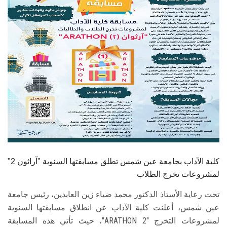
الطلاب
هيئة التدريس
الدراسات العليا
الخريجين
الموظفون
الزائـرون
كلية الآداب بجامعة عين شمس تطلق مسابقتها السنوية "آراثون 2"
سجل الان
لمشروعات تخرج الطلاب
تحت رعاية الأستاذ الدكتور محمد ضياء زين العابدين، رئيس جامعة
عين شمس، أعلنت كلية الآداب عن انطلاق مسابقتها السنوية
لمشروعات التخرج "ARATHON 2"، حيث تأتي هذه المسابقة