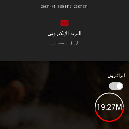
26831231 - 26831417 - 26831474
البريد الإلكتروني
أرسل استفسارك.
الزائـرون
19.27M