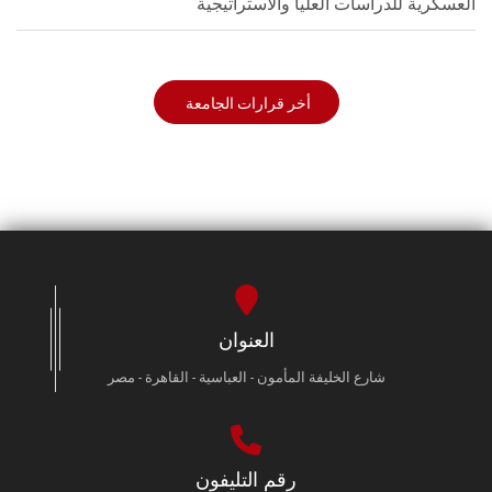
العسكرية للدراسات العليا والاستراتيجية
أخر قرارات الجامعة
العنوان
شارع الخليفة المأمون - العباسية - القاهرة - مصر
رقم التليفون