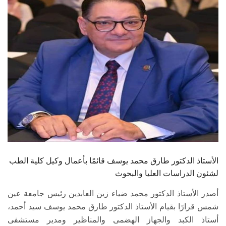
الطلاب
هيئة التدريس
الدراسات العليا
الخريجين
الموظفون
الزائـرون
الأستاذ الدكتور طارق محمد يوسف قائمًا بأعمال وكيل كلية الطب
سجل الان
لشئون الدراسات العليا والبحوث
أصدر الأستاذ الدكتور محمد ضياء زين العابدين رئيس جامعة عين
شمس قرارًا بقيام الأستاذ الدكتور طارق محمد يوسف سيد أحمد،
أستاذ الكبد والجهاز الهضمى والمناظير ومدير مستشفى