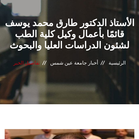
القطاعـات
الأستاذ الدكتور طارق محمد يوسف
الشئون الأكاديمية
قائمًا بأعمال وكيل كلية الطب
البحث العلمي
لشئون الدراسات العليا والبحوث
الرعاية الصحية
الرئيسية
أخبار جامعة عين شمس
تفاصيل الخبر
المراكز والوحدات
الأنظمة الذكية
الإعلام
تواصل معنا