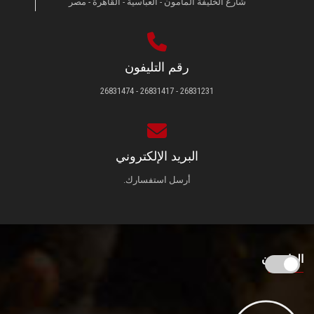
شارع الخليفة المأمون - العباسية - القاهرة - مصر
رقم التليفون
26831231 - 26831417 - 26831474
البريد الإلكتروني
أرسل استفسارك.
الزائـرون