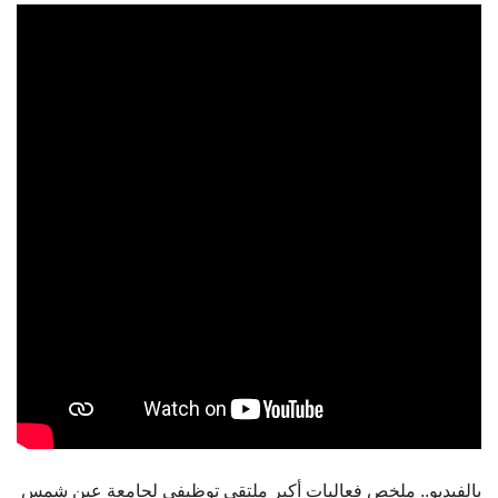
الطلاب
هيئة التدريس
الدراسات العليا
الخريجين
الموظفون
الزائـرون
سجل الان
بالفيديو.. ملخص فعاليات أكبر ملتقى توظيفي لجامعة عين شمس