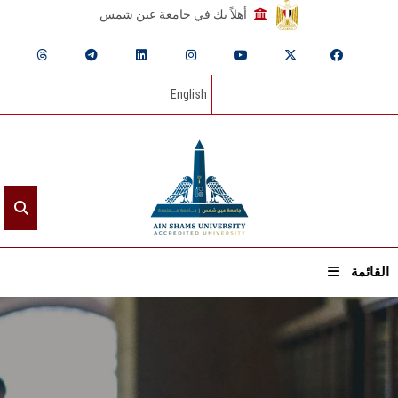
أهلاً بك في جامعة عين شمس
English
القائمة
الرئيسيـة
عن الجامعة