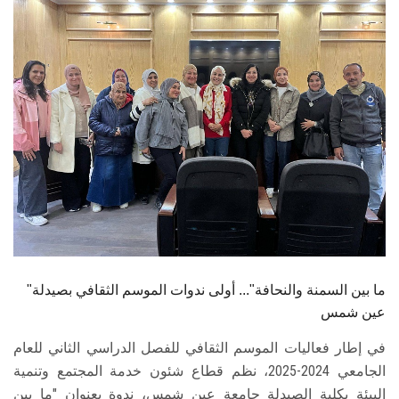
الطلاب
هيئة التدريس
الدراسات العليا
الخريجين
الموظفون
الزائـرون
"ما بين السمنة والنحافة"... أولى ندوات الموسم الثقافي بصيدلة
سجل الان
عين شمس
في إطار فعاليات الموسم الثقافي للفصل الدراسي الثاني للعام
الجامعي 2024-2025، نظم قطاع شئون خدمة المجتمع وتنمية
البيئة بكلية الصيدلة جامعة عين شمس، ندوة بعنوان "ما بين