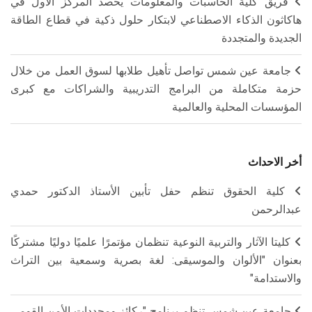
فريق كلية الحاسبات والمعلومات يحصد المركز الأول في
هاكاثون الذكاء الاصطناعي لابتكار حلول ذكية في قطاع الطاقة
الجديدة والمتجددة
جامعة عين شمس تواصل تأهيل طلابها لسوق العمل من خلال
حزمة متكاملة من البرامج التدريبية والشراكات مع كبرى
المؤسسات المحلية والعالمية
أخر الاحداث
كلية الحقوق تنظم حفل تأبين الأستاذ الدكتور حمدي
عبدالرحمن
كليتا الآثار والتربية النوعية تنظمان مؤتمرًا علميًا دوليًا مشتركًا
بعنوان "الألوان والموسيقى: لغة بصرية وسمعية بين التراث
والاستدامة"
جامعة عين شمس تنظم برنامج "ركائز ومحددات الأمن القومي