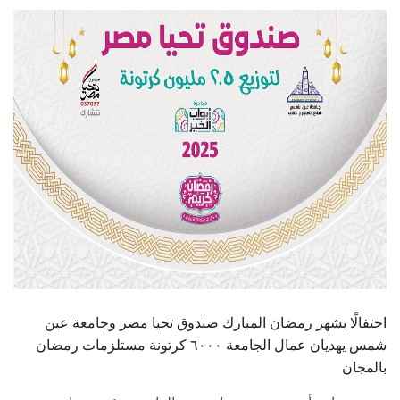
الطلاب
هيئة التدريس
الدراسات العليا
الخريجين
الموظفون
الزائـرون
سجل الان
احتفالًا بشهر رمضان المبارك صندوق تحيا مصر وجامعة عين
شمس يهديان عمال الجامعة ٦٠٠٠ كرتونة مستلزمات رمضان
بالمجان