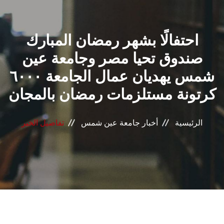
القطاعـات
احتفالًا بشهر رمضان المبارك
الشئون الأكاديمية
صندوق تحيا مصر وجامعة عين
البحث العلمي
شمس يهديان عمال الجامعة ٦٠٠٠
كرتونة مستلزمات رمضان بالمجان
الرعاية الصحية
المراكز والوحدات
الرئيسية
أخبار جامعة عين شمس
تفاصيل الخبر
الأنظمة الذكية
الإعلام
تواصل معنا