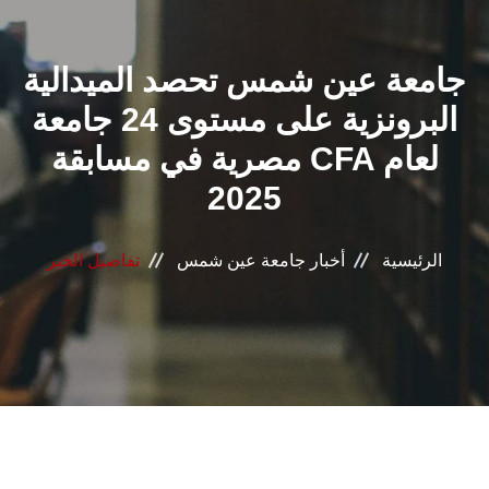
القطاعـات
جامعة عين شمس تحصد الميدالية
الشئون الأكاديمية
البرونزية على مستوى 24 جامعة
البحث العلمي
مصرية في مسابقة CFA لعام
2025
الرعاية الصحية
المراكز والوحدات
الرئيسية
أخبار جامعة عين شمس
تفاصيل الخبر
الأنظمة الذكية
الإعلام
تواصل معنا