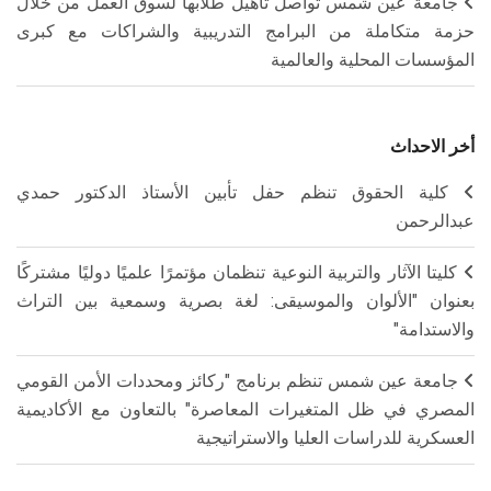
جامعة عين شمس تواصل تأهيل طلابها لسوق العمل من خلال
حزمة متكاملة من البرامج التدريبية والشراكات مع كبرى
المؤسسات المحلية والعالمية
أخر الاحداث
كلية الحقوق تنظم حفل تأبين الأستاذ الدكتور حمدي
عبدالرحمن
كليتا الآثار والتربية النوعية تنظمان مؤتمرًا علميًا دوليًا مشتركًا
بعنوان "الألوان والموسيقى: لغة بصرية وسمعية بين التراث
والاستدامة"
جامعة عين شمس تنظم برنامج "ركائز ومحددات الأمن القومي
المصري في ظل المتغيرات المعاصرة" بالتعاون مع الأكاديمية
العسكرية للدراسات العليا والاستراتيجية