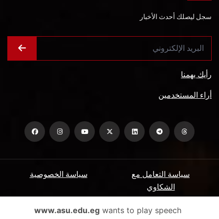
سجل ليصلك أحدث الأخبار
رأيك يهمنا
أراء المستخدمين
سياسة التعامل مع
سياسة الخصوصية
الشكاوي
ميثاق المتعاملين
الأسئلة الشائعة
www.asu.edu.eg
wants to play speech