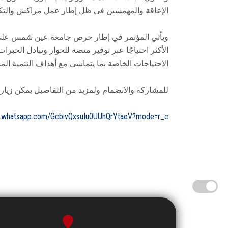
الإعاقة والمهمشين في ظل إطار عمل مراكش والتك
ويأتي المؤتمر في إطار حرص جامعة عين شمس على تع
الأكثر احتياجًا عبر توفير منصة للحوار وتبادل الخ
الاحتياجات الخاصة بما يتماشى مع أهداف التنمية المستد
للمشاركة والانضمام ولمزيد من التفاصيل يمكن زيار
at.whatsapp.com/GcbivQxsuIu0UUhQrYtaeV?mode=r_c