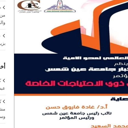
ج
من 
وال
ج
بزي
أخر
ك
عبد
ك
مشت
وسم