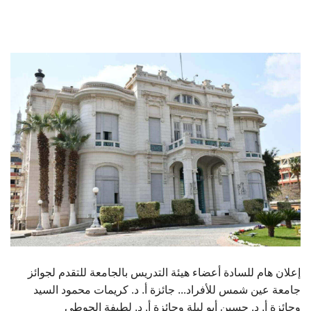
الطلاب
هيئة التدريس
الدراسات العليا
الخريجين
الموظفون
الزائـرون
سجل الان
إعلان هام للسادة أعضاء هيئة التدريس بالجامعة للتقدم لجوائز
جامعة عين شمس للأفراد... جائزة أ. د. كريمات محمود السيد
وجائزة أ. د. حسين أبو ليلة وجائزة أ. د. لطيفة الحوطي