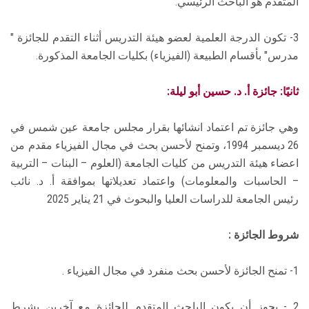
المتقدم هو الباحث الرئيسي.
3- تكون الدرجة العلمية لعضو هيئة التدريس أثناء التقدم للجائزة "
مدرس" بأقسام الطبيعة (الفيزياء) بكليات الجامعة المذكورة.
ثانيًا: جائزة أ. د. حسين أبو ليلة:
وهي جائزة تم اعتماد انشائها بقرار مجلس جامعة عين شمس في
26 ديسمبر 1994، وتمنح لأحسن بحث في مجال الفيزياء مقدم من
اعضاء هيئة التدريس من كليات الجامعة (العلوم – البنات – التربية
– الحاسبات والمعلومات) واعتماد تعديلاتها بموافقة أ. د. نائب
رئيس الجامعة للدراسات العليا والبحوث في 21 يناير 2025
شروط الجائزة :
1- تمنح الجائزة لأحسن بحث منفرد في مجال الفيزياء .
2 - يجوز أن يكون الباحث المتقدم للجائزة مع آخرين بشرط