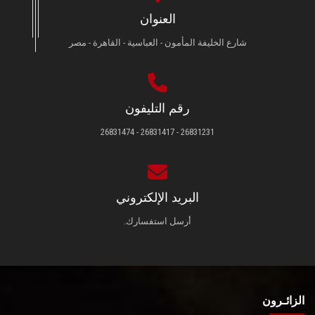
العنوان
شارع الخليفة المأمون - العباسية - القاهرة - مصر
رقم التليفون
26831231 - 26831417 - 26831474
البريد الإلكتروني
أرسل استفسارك.
الزائـرون