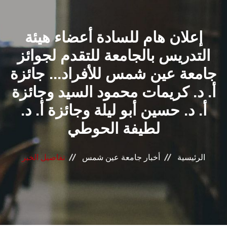
القطاعـات
إعلان هام للسادة أعضاء هيئة
الشئون الأكاديمية
التدريس بالجامعة للتقدم لجوائز
البحث العلمي
جامعة عين شمس للأفراد... جائزة
أ. د. كريمات محمود السيد وجائزة
الرعاية الصحية
أ. د. حسين أبو ليلة وجائزة أ. د.
المراكز والوحدات
لطيفة الحوطي
الأنظمة الذكية
الرئيسية
أخبار جامعة عين شمس
تفاصيل الخبر
الإعلام
تواصل معنا