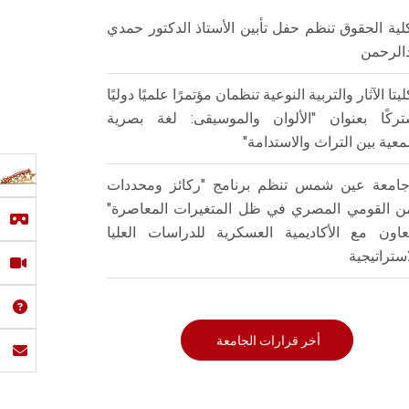
لية الحقوق تنظم حفل تأبين الأستاذ الدكتور حمدي
الرحمن
ليتا الآثار والتربية النوعية تنظمان مؤتمرًا علميًا دوليًا
ركًا بعنوان "الألوان والموسيقى: لغة بصرية
عية بين التراث والاستدامة"
امعة عين شمس تنظم برنامج "ركائز ومحددات
من القومي المصري في ظل المتغيرات المعاصرة"
تعاون مع الأكاديمية العسكرية للدراسات العليا
استراتيجية
أخر قرارات الجامعة