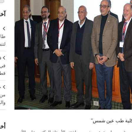
آخر
طال
لتن
ف
في 
قطا
ج
من 
وال
 بكلية طب عين شمس
أخر