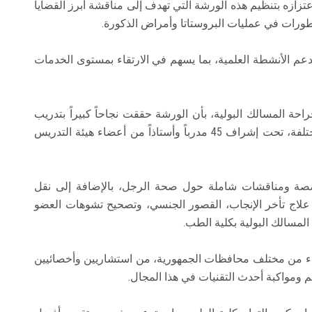
عتزازه بتنظيم هذه الورشة التي تهدف إلى مناقشة أبرز القضايا
ورات في عمليات البروستاتا وأمراض الذكورة.
ودعم الأنشطة العلمية، بما يسهم في الارتقاء بمستوى الخدمات
ة المسالك البولية، بأن الورشة حققت نجاحاً كبيراً بتدريب
148 طبيباً من شباب الأطباء بمستشفيات مصر المختلفة، تحت إشراف 45 مدرباً وأستاذاً من أعضاء هيئة التدريس
صة ومناقشات شاملة حول صحة الرجل، بالإضافة إلى نقل
علاج تأخر الإنجاب، القصور الجنسي، وتصحيح تشوهات العضو
مسالك البولية بكلية الطب.
 من مختلف محافظات الجمهورية، من استشاريين وأخصائيين
م ومواكبة أحدث التقنيات في هذا المجال.