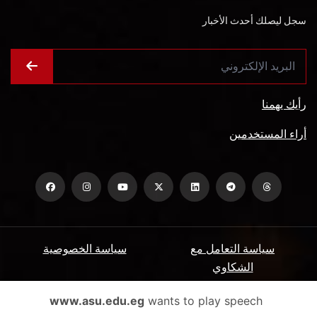
سجل ليصلك أحدث الأخبار
رأيك يهمنا
أراء المستخدمين
سياسة التعامل مع
سياسة الخصوصية
الشكاوي
ميثاق المتعاملين
الأسئلة الشائعة
www.asu.edu.eg
wants to play speech