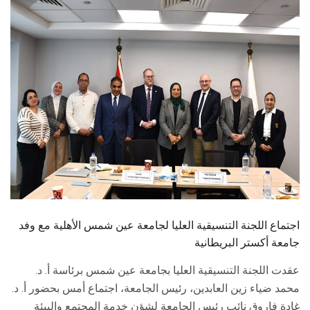
الطلاب
هيئة التدريس
الدراسات العليا
الخريجين
الموظفون
الزائـرون
اجتماع اللجنة التنسيقية العليا لجامعة عين شمس الأهلية مع وفد
سجل الان
جامعة أكستر البريطانية
عقدت اللجنة التنسيقية العليا بجامعة عين شمس برئاسة أ. د.
محمد ضياء زين العابدين، رئيس الجامعة، اجتماع أمس بحضور أ. د.
غادة فاروق نائب رئيس الجامعة لشؤن خدمة المجتمع والبيئة