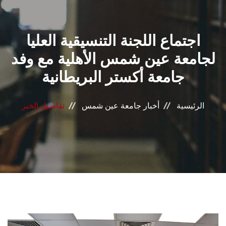
القطاعـات
اجتماع اللجنة التنسيقية العليا
الشئون الأكاديمية
لجامعة عين شمس الأهلية مع وفد
البحث العلمي
جامعة أكستر البريطانية
الرعاية الصحية
الرئيسية
أخبار جامعة عين شمس
تفاصيل الخبر
المراكز والوحدات
الأنظمة الذكية
الإعلام
تواصل معنا