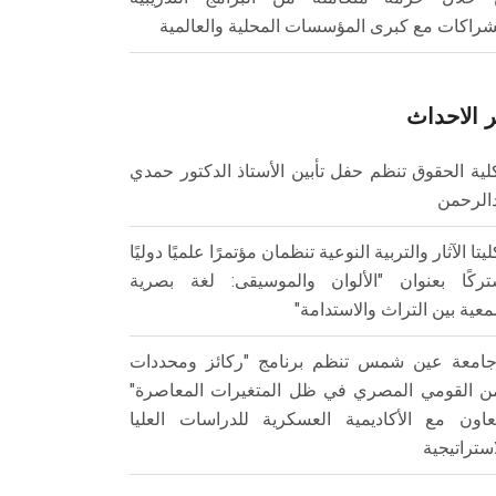
شراكات مع كبرى المؤسسات المحلية والعالمية
 الاحداث
لية الحقوق تنظم حفل تأبين الأستاذ الدكتور حمدي
الرحمن
ليتا الآثار والتربية النوعية تنظمان مؤتمرًا علميًا دوليًا
ركًا بعنوان "الألوان والموسيقى: لغة بصرية
عية بين التراث والاستدامة"
امعة عين شمس تنظم برنامج "ركائز ومحددات
من القومي المصري في ظل المتغيرات المعاصرة"
تعاون مع الأكاديمية العسكرية للدراسات العليا
استراتيجية