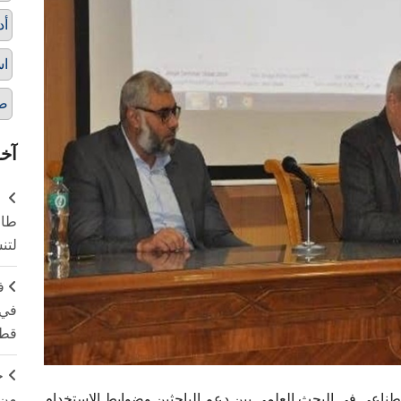
أد
اس
ضو
آخر
طال
لتن
ف
في 
قطا
ج
من 
ناعي في البحث العلمي بين دعم الباحثين وضوابط الاستخدام