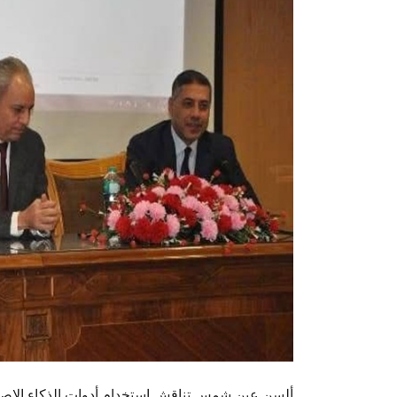
ألسن عين شمس تناقش استخدام أدوات الذكاء الاصط