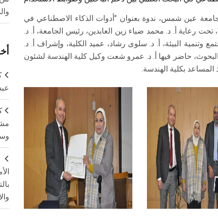
وال
 جامعة عين شمس، ندوة بعنوان "أدوات الذكاء الاصطناعي في
تحت رعاية أ. د. محمد ضياء زين العابدين، رئيس الجامعة، أ. د.
وتنمية البيئة، أ. د. سلوى رشاد، عميد الكلية، وإشراف أ. د.
أخر
لبحوث، حاضر فيها أ. د. عمرو شعت وكيل كلية الهندسة لشئون
ذ المساعد بكلية الهندسة.
ك
عبد
ك
مشت
وسم
ج
الأ
بال
وال