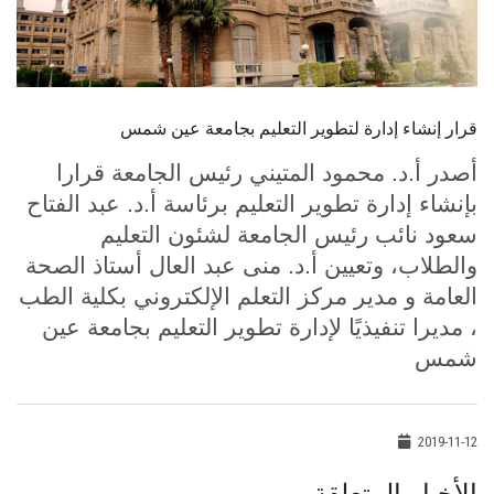
الطلاب
هيئة التدريس
قرار إنشاء إدارة لتطوير التعليم بجامعة عين شمس
الدراسات العليا
أصدر أ.د. محمود المتيني رئيس الجامعة قرارا
الخريجين
بإنشاء إدارة تطوير التعليم برئاسة أ.د. عبد الفتاح
سعود نائب رئيس الجامعة لشئون التعليم
الموظفون
والطلاب، وتعيين أ.د. منى عبد العال أستاذ الصحة
العامة و مدير مركز التعلم الإلكتروني بكلية الطب
الزائـرون
، مديرا تنفيذيًا لإدارة تطوير التعليم بجامعة عين
شمس
سجل الان
2019-11-12
الأخبار المتعلقة