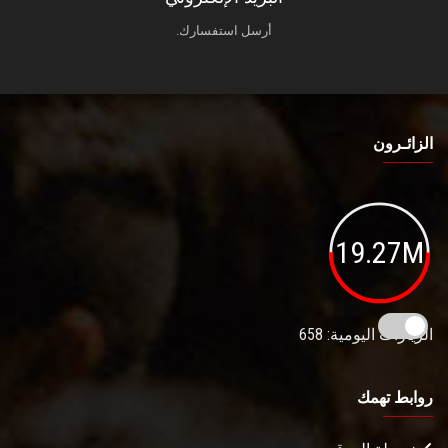
أرسل استفسارك.
الزائـرون
19.27M
الزيارات اليومية: 658
روابط تهمك