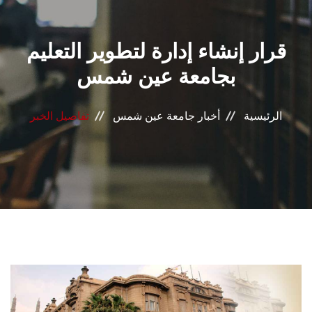
القطاعـات
قرار إنشاء إدارة لتطوير التعليم
الشئون الأكاديمية
بجامعة عين شمس
البحث العلمي
الرئيسية
أخبار جامعة عين شمس
تفاصيل الخبر
الرعاية الصحية
المراكز والوحدات
الأنظمة الذكية
الإعلام
تواصل معنا