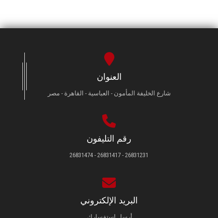
العنوان
شارع الخليفة المأمون - العباسية - القاهرة - مصر
رقم التليفون
26831231 - 26831417 - 26831474
البريد الإلكتروني
أرسل استفسارك.