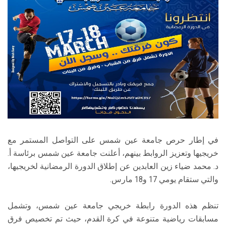
الطلاب
هيئة التدريس
الدراسات العليا
الخريجين
الموظفون
في إطار حرص جامعة عين شمس على التواصل المستمر مع
الزائـرون
خريجيها وتعزيز الروابط بينهم، أعلنت جامعة عين شمس برئاسة أ.
د. محمد ضياء زين العابدين عن إطلاق الدورة الرمضانية لخريجيها،
سجل الان
والتي ستقام يومي 17 و18 مارس.
تنظم هذه الدورة رابطة خريجي جامعة عين شمس، وتشمل
مسابقات رياضية متنوعة في كرة القدم، حيث تم تخصيص فرق