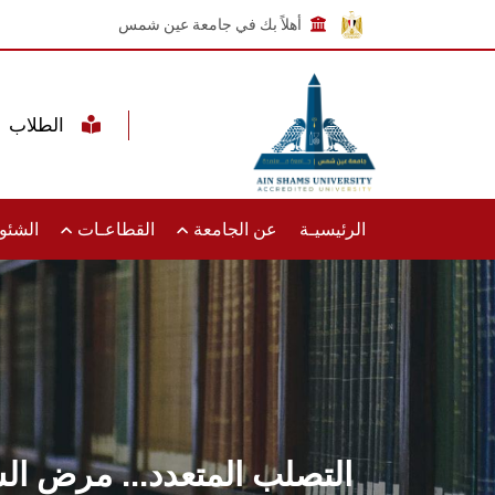
أهلاً بك في جامعة عين شمس
الطلاب
الرئيسيـة
عن الجامعة
القطاعـات
الشئون