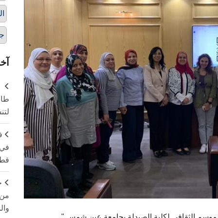
ال
ج
آخر
طال
لتن
ف
في 
قطا
ج
من 
وال
 الموسم الثقافي لكلية الصيدلة بجامعة عين شمس