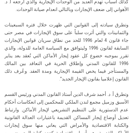
كذلك أسباب تهدم العديد من الوحدات الإيجارية والذي أرجعه أ. د.
الأهواني إلى ضعف الإيجارات وبالتالي انعدام صيانة الوحدات.
وتطرق سيادته إلى القوانين التي ظهرت خلال فتره السبعينات
والثمانينات والتي أثرت سلباً على سوق الإيجارات في مصر حتى
جاء قانون 4 لعام 1996 للحد من نطاق سريان قوانين الإيجارات
السابقة لقانون 1996 وليتوافق مع السياسة العامة للدولة، والذي
تقرر بموجبه خضوع كل عقود إيجار الأماكن التي تُعقد بعد يناير
1996 للقانون المدني وإطلاق الحرية في التعاقد بين المالك
والمستأجر فيما يخص القيمة الإيجارية ومدة العقد. وعُرف ذلك
القانون إعلاميا بقانون الإيجار الجديد".
وتطرق أ. د. أحمد شرف الدين أستاذ القانون المدني ورئيس القسم
الأسبق وزميل مجمع لندن الملكي للمحكمين إلى انعكاسات أحكام
عدم الدستورية على التنظيم التشريعي لإيجار الأماكن. وارتباط
تعديل أوضاع إيجار المساكن القديمة باعتبارات العدالة القانونية
والكتابة الاقتصادية والأمراض التي يعاني منها سوق إيجارات
الأماكن القديمة وهي أسباب اقتصادية كعدم كتابة المعروض من