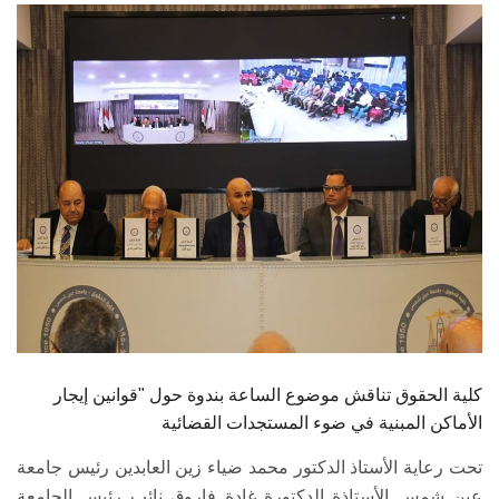
الطلاب
هيئة التدريس
الدراسات العليا
الخريجين
الموظفون
الزائـرون
سجل الان
كلية الحقوق تناقش موضوع الساعة بندوة حول "قوانين إيجار
الأماكن المبنية في ضوء المستجدات القضائية
تحت رعاية الأستاذ الدكتور محمد ضياء زين العابدين رئيس جامعة
عين شمس الأستاذة الدكتورة غادة فاروق نائب رئيس الجامعة