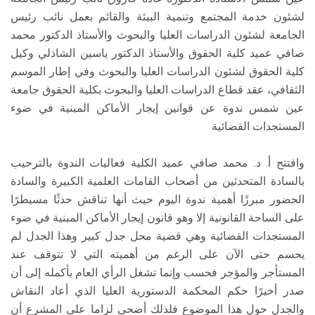
لشئون خدمة المجتمع وتنمية البيئة والقائم بعمل نائب رئيس
الجامعة لشئون الدراسات العليا والبحوث والأستاذ الدكتور محمد
صافي عميد كلية الحقوق والأستاذ الدكتور ياسين الشاذلي وكيل
كلية الحقوق لشئون الدراسات العليا والبحوث وفي إطار الموسم
الثقافي، عقد قطاع الدراسات العليا والبحوث بكلية الحقوق جامعة
عين شمس ندوة عن قوانين إيجار الأماكن المبنية في ضوء
المستجدات القضائية
وافتتح أ. د. محمد صافي عميد الكلية فعاليات الندوة بالترحيب
بالسادة المتحدثين من أصحاب القامات العلمية الكبيرة والسادة
الحضور مبرزًا أهمية ندوة اليوم حيث أنها تناقش حدثًا مسيطرًا
على الساحة القانونية إلا وهو قانون إيجار الأماكن المبنية في ضوء
المستجدات القضائية وهي قضية محل جدل كبير وهذا الجدل لم
يحسم حتى الآن على الرغم من أهميته التي لا تتوقف عند
المستأجر والمؤجر فحسب وإنما تشغل الرأي العام بأكمله إلى أن
صدر أخيرًا حكم المحكمة الدستورية العليا الذي أعاد النقاش
والجدل حول هذا الموضوع فلذلك أضحى لزاما على المشرع أن