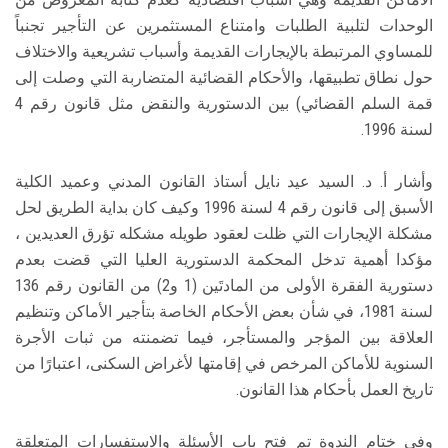
الوحدات لتلبية الطلبات وامتناع المستثمرين عن التأجير تجنباً
للمساوي المرتبطة بالإيجارات القديمة وأسباب تشريعية والاختلاف
حول نطاق تطبيقها، والأحكام القضائية المتضاربة التي وصلت إلى
قمة السلم القضائي) بين الدستورية والنقض مثل قانون رقم 4
لسنة 1996.
وأشار أ. د. السيد عيد نايل أستاذ القانون المدني وعميد الكلية
الأسبق إلى قانون رقم 4 لسنة 1996 وكيف كان بداية الطريق لحل
مشكلة الإيجارات التي ظلت لعقود طويله مشكله تؤرق العديدين ،
مؤكدا أهمية تدخل المحكمة الدستورية العليا التي قضت بعدم
دستورية الفقرة الأولى من المادتَين (1 و2) من القانون رقم 136
لسنة 1981، في شأن بعض الأحكام الخاصة بتأجير الأماكن وتنظيم
العلاقة بين المؤجر والمستأجر، فيما تضمنته من ثبات الأجرة
السنوية للأماكن المرخص في إقامتها لأغراض السكنى، اعتبارًا من
تاريخ العمل بأحكام هذا القانون.
وفي ختام الندوة تم فتح باب الأسئلة والاستفسارات المتعلقة