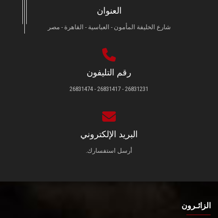
العنوان
شارع الخليفة المأمون - العباسية - القاهرة - مصر
رقم التليفون
26831231 - 26831417 - 26831474
البريد الإلكتروني
أرسل استفسارك.
الزائـرون