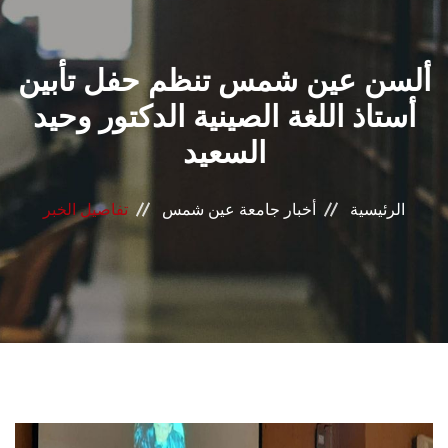
القطاعـات
ألسن عين شمس تنظم حفل تأبين
الشئون الأكاديمية
أستاذ اللغة الصينية الدكتور وحيد
البحث العلمي
السعيد
الرعاية الصحية
الرئيسية
أخبار جامعة عين شمس
تفاصيل الخبر
المراكز والوحدات
الأنظمة الذكية
الإعلام
تواصل معنا