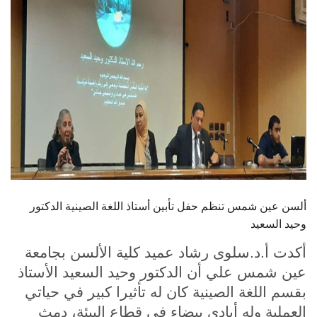
الطلاب
هيئة التدريس
الدراسات العليا
الخريجين
الموظفون
الزائـرون
ألسن عين شمس تنظم حفل تأبين أستاذ اللغة الصينية الدكتور
وحيد السعيد
سجل الان
أكدت أ.د.سلوى رشاد عميد كلية الألسن بجامعة
عين شمس علي أن الدكتور وحيد السعيد الأستاذ
بقسم اللغة الصينية كان له تأثيرا كبير في حياتي
العملية وله أيادي بيضاء في قطاع البيئة، دمث