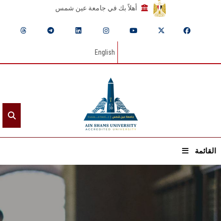
أهلاً بك في جامعة عين شمس
English
القائمة
الرئيسيـة
عن الجامعة