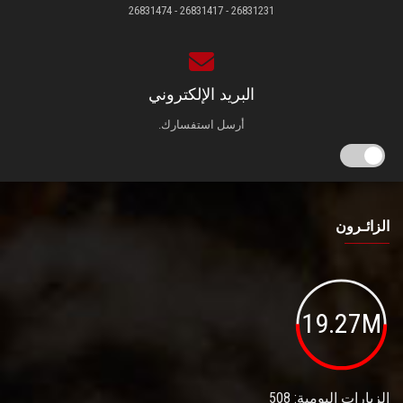
26831231 - 26831417 - 26831474
البريد الإلكتروني
أرسل استفسارك.
الزائـرون
19.27M
الزيارات اليومية: 508