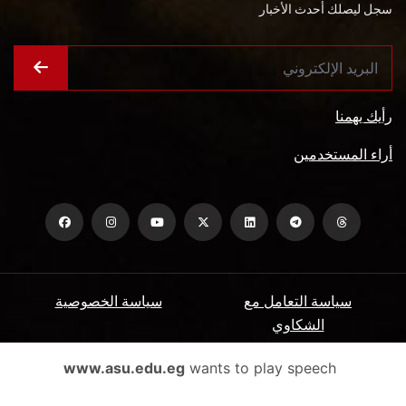
سجل ليصلك أحدث الأخبار
رأيك يهمنا
أراء المستخدمين
سياسة التعامل مع
سياسة الخصوصية
الشكاوي
ميثاق المتعاملين
الأسئلة الشائعة
www.asu.edu.eg
wants to play speech
شروط الاستخدام