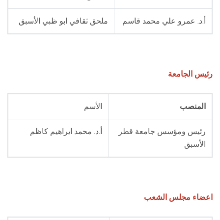
الطلاب
أ.د. عمرو علي محمد قاسم
ملحق ثقافي ابو ظبي الأسبق
هيئة التدريس
الدراسات العليا
رئيس الجامعة
الخريجين
المنصب
الأسم
الموظفون
رئيس ومؤسس جامعة قطر
أ.د. محمد ايراهيم كاظم
الزائـرون
الأسبق
سجل الان
اعضاء مجلس الشعب