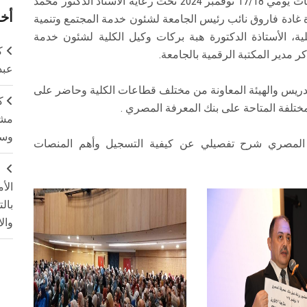
أقيمت ورشة بنك المعرفة المصري بمسرح كلية البنات يومي 17/18 نوفمبر 2024 تحت رعاية الأستاذ الدكتور محمد
أخر
رة غادة فاروق نائب رئيس الجامعة لشئون خدمة المجتمع وتنمية
لية، الأستاذة الدكتورة هبة بركات وكيل الكلية لشئون خدمة
ك
 مدير المكتبة الرقمية بالجامعة.
عبد
دريس والهيئة المعاونة من مختلف قطاعات الكلية وحاضر على
ك
تلفة المتاحة على بنك المعرفة المصري .
مشت
وسم
 المصري شرح تفصيلي عن كيفية التسجيل وأهم المنصات
ج
الأ
بال
وال