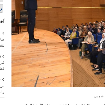
ور
آخر
طال
لتن
ف
في 
قطا
ج
من 
وال
ين شمس