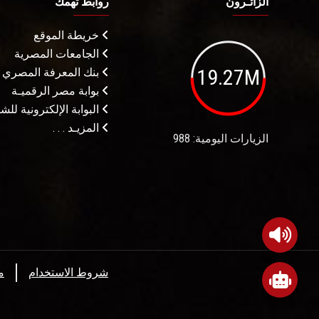
الزائـرون
روابط تهمك
خريطة الموقع
الجامعات المصرية
19.27M
بنك المعرفة المصري
بوابة مصر الرقميـة
البوابة الإلكترونية لل
المزيـد . . .
الزيارات اليومية: 988
شروط الاستخدام
م