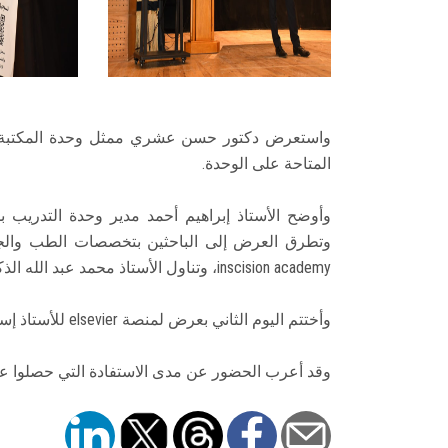
واستعرض دكتور حسن عشري ممثل وحدة المكتبة الر
المتاحة على الوحدة.
وأوضح الأستاذ إبراهيم أحمد مدير وحدة التدريب بد
وتطرق العرض إلى الباحثين بتخصصات الطب والجرا
inscision academy، وتناول الأستاذ محمد عبد الله الذكاء الاصطناعي والبحث.
وأختتم اليوم الثاني بعرض لمنصة elsevier للأستاذ إسلام ناجى مدير تطوير المشروعات بالشرق الأوسط وأفريقيا.
وقد أعرب الحضور عن مدى الاستفادة التي حصلوا عل