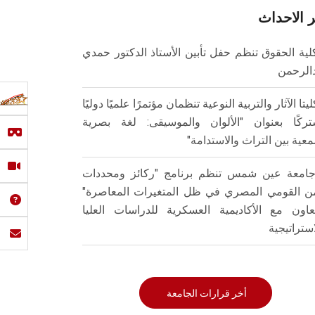
 الاحداث
لية الحقوق تنظم حفل تأبين الأستاذ الدكتور حمدي
الرحمن
ليتا الآثار والتربية النوعية تنظمان مؤتمرًا علميًا دوليًا
ركًا بعنوان "الألوان والموسيقى: لغة بصرية
عية بين التراث والاستدامة"
امعة عين شمس تنظم برنامج "ركائز ومحددات
من القومي المصري في ظل المتغيرات المعاصرة"
تعاون مع الأكاديمية العسكرية للدراسات العليا
استراتيجية
أخر قرارات الجامعة