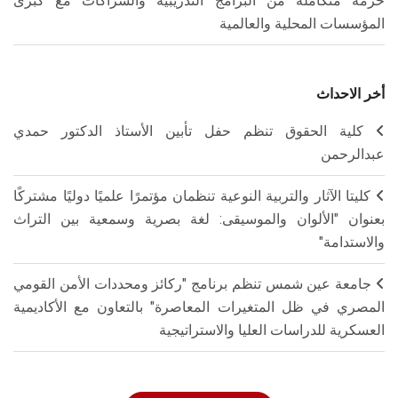
حزمة متكاملة من البرامج التدريبية والشراكات مع كبرى
المؤسسات المحلية والعالمية
أخر الاحداث
كلية الحقوق تنظم حفل تأبين الأستاذ الدكتور حمدي
عبدالرحمن
كليتا الآثار والتربية النوعية تنظمان مؤتمرًا علميًا دوليًا مشتركًا
بعنوان "الألوان والموسيقى: لغة بصرية وسمعية بين التراث
والاستدامة"
جامعة عين شمس تنظم برنامج "ركائز ومحددات الأمن القومي
المصري في ظل المتغيرات المعاصرة" بالتعاون مع الأكاديمية
العسكرية للدراسات العليا والاستراتيجية