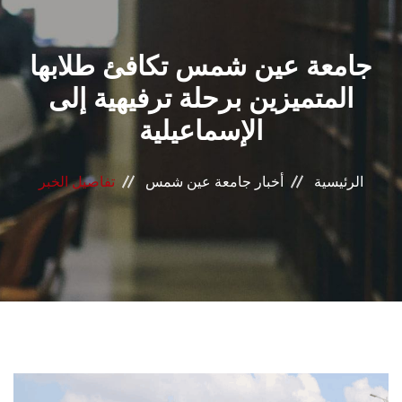
القطاعـات
جامعة عين شمس تكافئ طلابها
الشئون الأكاديمية
المتميزين برحلة ترفيهية إلى
البحث العلمي
الإسماعيلية
الرعاية الصحية
الرئيسية
أخبار جامعة عين شمس
تفاصيل الخبر
المراكز والوحدات
الأنظمة الذكية
الإعلام
تواصل معنا