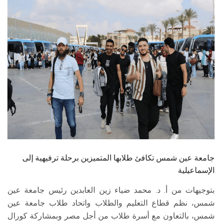
الطلاب
هيئة التدريس
الدراسات العليا
الخريجين
الموظفون
الزائـرون
جامعة عين شمس تكافئ طلابها المتميزين برحلة ترفيهية إلى
سجل الان
الإسماعيلية
بتوجيهات من أ. د. محمد ضياء زين العابدين رئيس جامعة عين
شمس، نظم قطاع التعليم والطلاب واتحاد طلاب جامعة عين
شمس، بالتعاون مع أسرة طلاب من أجل مصر وبمشاركة كورال