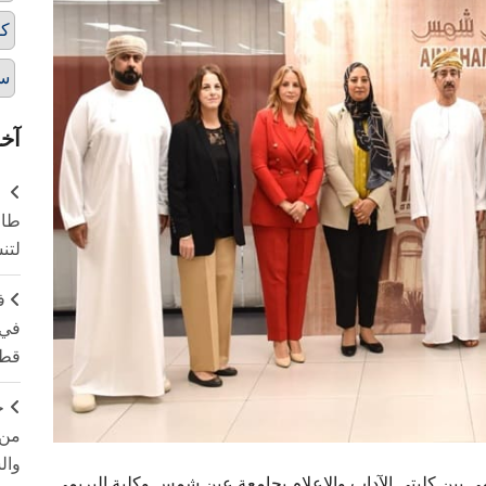
كل
سل
آخر
طال
لتن
ف
في 
قطا
ج
من 
وال
يمي بين كليتي الآداب والإعلام بجامعة عين شمس وكلية البريمي