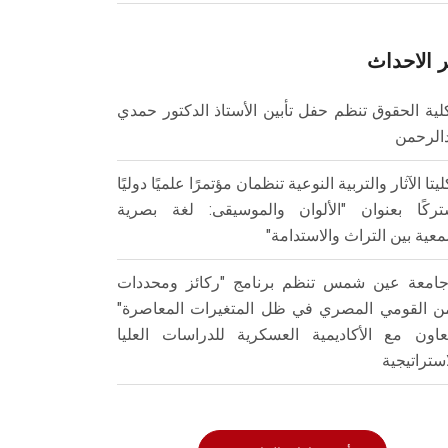
 الاحداث
لية الحقوق تنظم حفل تأبين الأستاذ الدكتور حمدي
الرحمن
ليتا الآثار والتربية النوعية تنظمان مؤتمرًا علميًا دوليًا
ركًا بعنوان "الألوان والموسيقى: لغة بصرية
عية بين التراث والاستدامة"
امعة عين شمس تنظم برنامج "ركائز ومحددات
من القومي المصري في ظل المتغيرات المعاصرة"
تعاون مع الأكاديمية العسكرية للدراسات العليا
استراتيجية