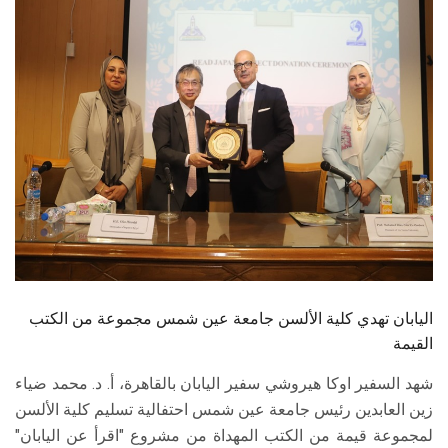
الطلاب
هيئة التدريس
الدراسات العليا
الخريجين
الموظفون
الزائـرون
اليابان تهدي كلية الألسن جامعة عين شمس مجموعة من الكتب
سجل الان
القيمة
شهد السفير اوكا هيروشي سفير اليابان بالقاهرة، أ. د. محمد ضياء
زين العابدين رئيس جامعة عين شمس احتفالية تسليم كلية الألسن
لمجموعة قيمة من الكتب المهداة من مشروع "اقرأ عن اليابان"