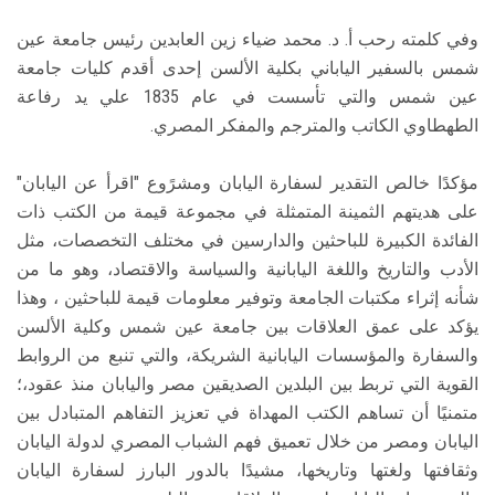
وفي كلمته رحب أ. د. محمد ضياء زين العابدين رئيس جامعة عين
شمس بالسفير الياباني بكلية الألسن إحدى أقدم كليات جامعة
عين شمس والتي تأسست في عام 1835 علي يد رفاعة
الطهطاوي الكاتب والمترجم والمفكر المصري.
مؤكدًا خالص التقدير لسفارة اليابان ومشرًوع "اقرأ عن اليابان"
على هديتهم الثمينة المتمثلة في مجموعة قيمة من الكتب ذات
الفائدة الكبيرة للباحثين والدارسين في مختلف التخصصات، مثل
الأدب والتاريخ واللغة اليابانية والسياسة والاقتصاد، وهو ما من
شأنه إثراء مكتبات الجامعة وتوفير معلومات قيمة للباحثين ، وهذا
يؤكد على عمق العلاقات بين جامعة عين شمس وكلية الألسن
والسفارة والمؤسسات اليابانية الشريكة، والتي تنبع من الروابط
القوية التي تربط بين البلدين الصديقين مصر واليابان منذ عقود،؛
متمنيًا أن تساهم الكتب المهداة في تعزيز التفاهم المتبادل بين
اليابان ومصر من خلال تعميق فهم الشباب المصري لدولة اليابان
وثقافتها ولغتها وتاريخها، مشيدًا بالدور البارز لسفارة اليابان