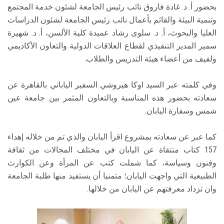
بحضور أ. د. غادة فاروق نائب رئيس الجامعة لشئون خدمة المجتمع
وتنمية البيئة والقائم بأعمال نائب رئيس الجامعة لشئون الدراسات
العليا والبحوث، أ. د. سلوى رشاد عميدة كلية الألسن، أ. د. شهيرة
سمير المدير التنفيذي لقطاع العلاقات الدولية والتعاون الأكاديمي
ولفيف من أعضاء هيئة التدريس والطلاب.
وفي كلمته عبر السيد اوكا هيروشي السفير الياباني بالقاهرة عن
سعادته بحضور هذه المناسبة وبالتعاون المثمر بين جامعة عين
شمس وسفارة اليابان.
كما عبر عن سعادته بمشروع اقرأ اليابان والذي تم من خلاله إهداء
157 كتاب منتقاة عن اليابان في مختلف المجالات من ثقافة
وفنون وسياسة، كما شملت كتب عن المرأة وعن الكوارث
الطبيعية التي واجهت اليابان؛ متمنيا أن يستفيد منها طلبة الجامعة
وان تزداد معرفتهم عن اليابان من خلالها.