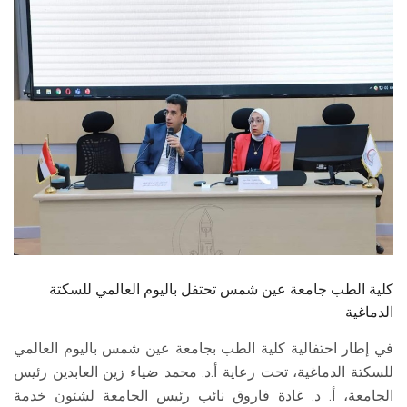
الطلاب
هيئة التدريس
الدراسات العليا
الخريجين
الموظفون
الزائـرون
كلية الطب جامعة عين شمس تحتفل باليوم العالمي للسكتة
سجل الان
الدماغية
في إطار احتفالية كلية الطب بجامعة عين شمس باليوم العالمي
للسكتة الدماغية، تحت رعاية أ.د. محمد ضياء زين العابدين رئيس
الجامعة، أ. د. غادة فاروق نائب رئيس الجامعة لشئون خدمة