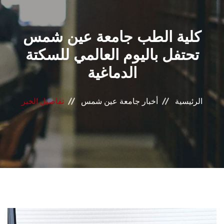
القطاعـات
كلية الطب جامعة عين شمس
الشئون الأكاديمية
تحتفل باليوم العالمي للسكتة
البحث العلمي
الدماغية
الرعاية الصحية
الرئيسية
أخبار جامعة عين شمس
تفاصيل الخبر
المراكز والوحدات
الأنظمة الذكية
الإعلام
تواصل معنا